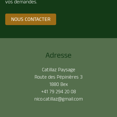
vos demandes.
NOUS CONTACTER
Adresse
Catillaz Paysage
Route des Pépinières 3
1880 Bex
+41 79 294 20 08
nico.catillaz@gmail.com